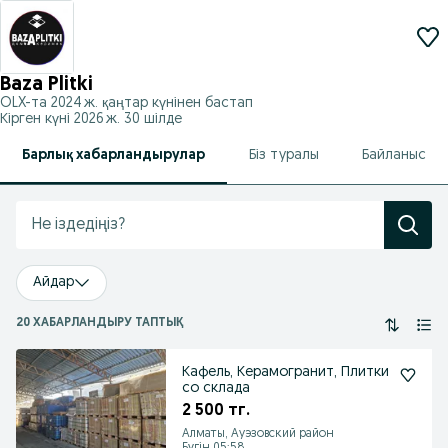
Baza Plitki
OLX-та
2024 ж. қаңтар
күнінен бастап
Кірген күні 2026 ж. 30 шілде
Барлық хабарландырулар
Біз туралы
Байланыс
Айдар
20 ХАБАРЛАНДЫРУ ТАПТЫҚ
Кафель, Керамогранит, Плитки
со склада
2 500 тг.
Алматы, Ауэзовский район